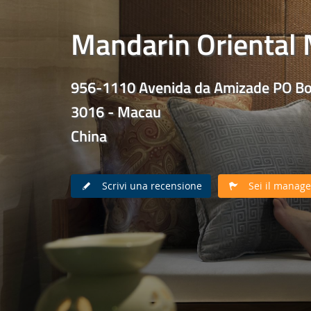
Mandarin Oriental
956-1110 Avenida da Amizade PO B
3016 - Macau
China
Scrivi una recensione
Sei il manager