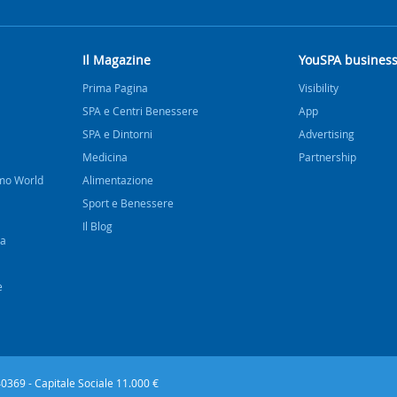
Il Magazine
YouSPA busines
Prima Pagina
Visibility
SPA e Centri Benessere
App
SPA e Dintorni
Advertising
Medicina
Partnership
imo World
Alimentazione
Sport e Benessere
Il Blog
na
e
0940369 - Capitale Sociale 11.000 €