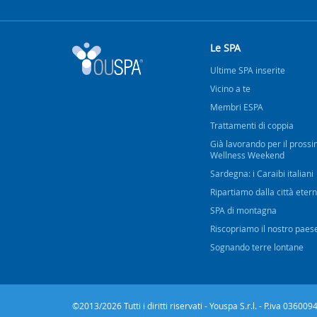
Le SPA
Ultime SPA inserite
Vicino a te
Membri ESPA
Trattamenti di coppia
Già lavorando per il pross
Wellness Weekend
Sardegna: i Caraibi italiani
Ripartiamo dalla città eter
SPA di montagna
Riscopriamo il nostro paes
Sognando terre lontane
©2013/2026 Tutti i diritti riservati - Youspa S.r.l. - P.iva 0360