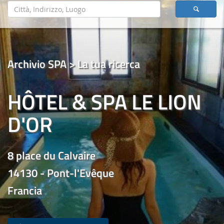
Archivio SPA > La tua ricerca
HÔTEL & SPA LE LION
D'OR
8 place du Calvaire
14130 - Pont-l'Evêque
Francia