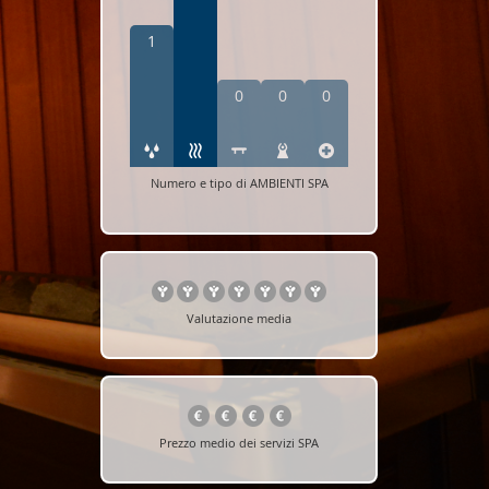
1
0
0
0
Numero e tipo di AMBIENTI SPA
Valutazione media
Prezzo medio dei servizi SPA