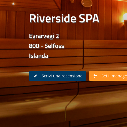
Riverside SPA
Eyrarvegi 2
800 - Selfoss
Islanda
Scrivi una recensione
Sei il manager