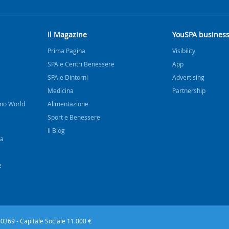
Il Magazine
YouSPA busines
Prima Pagina
Visibility
SPA e Centri Benessere
App
SPA e Dintorni
Advertising
Medicina
Partnership
imo World
Alimentazione
Sport e Benessere
Il Blog
na
e
0940369 - Capitale Sociale 11.000 €