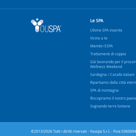
Le SPA
Ultime SPA inserite
Vicino a te
Membri ESPA
Trattamenti di coppia
Già lavorando per il pross
Wellness Weekend
Sardegna: i Caraibi italiani
Ripartiamo dalla città eter
SPA di montagna
Riscopriamo il nostro paes
Sognando terre lontane
©2013/2026 Tutti i diritti riservati - Youspa S.r.l. - P.iva 0360