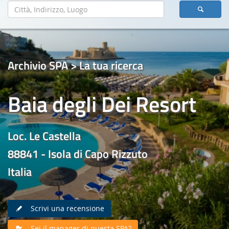
Archivio SPA > La tua ricerca
Baia degli Dei Resort
Loc. Le Castella
88841 - Isola di Capo Rizzuto
Italia
Scrivi una recensione
Sei il manager di questa SPA?