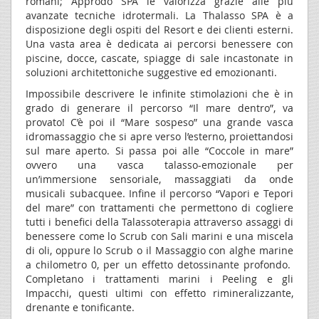
romani; Approdo SPA le valorizza grazie alle più
avanzate tecniche idrotermali. La Thalasso SPA è a
disposizione degli ospiti del Resort e dei clienti esterni.
Una vasta area è dedicata ai percorsi benessere con
piscine, docce, cascate, spiagge di sale incastonate in
soluzioni architettoniche suggestive ed emozionanti.
Impossibile descrivere le infinite stimolazioni che è in
grado di generare il percorso “Il mare dentro”, va
provato! C’è poi il “Mare sospeso” una grande vasca
idromassaggio che si apre verso l’esterno, proiettandosi
sul mare aperto. Si passa poi alle “Coccole in mare”
ovvero una vasca talasso-emozionale per
un’immersione sensoriale, massaggiati da onde
musicali subacquee. Infine il percorso “Vapori e Tepori
del mare” con trattamenti che permettono di cogliere
tutti i benefici della Talassoterapia attraverso assaggi di
benessere come lo Scrub con Sali marini e una miscela
di oli, oppure lo Scrub o il Massaggio con alghe marine
a chilometro 0, per un effetto detossinante profondo.
Completano i trattamenti marini i Peeling e gli
Impacchi, questi ultimi con effetto rimineralizzante,
drenante e tonificante.