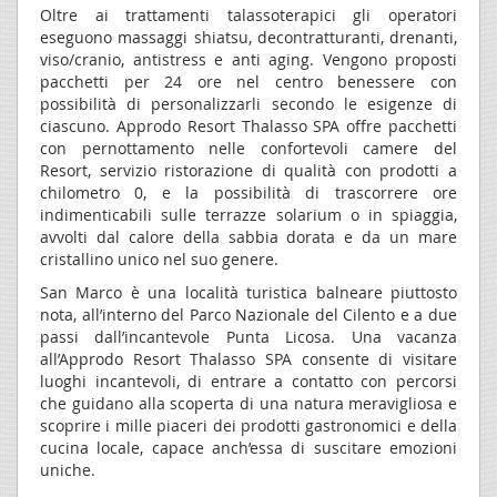
Oltre ai trattamenti talassoterapici gli operatori
eseguono massaggi shiatsu, decontratturanti, drenanti,
viso/cranio, antistress e anti aging. Vengono proposti
pacchetti per 24 ore nel centro benessere con
possibilità di personalizzarli secondo le esigenze di
ciascuno. Approdo Resort Thalasso SPA offre pacchetti
con pernottamento nelle confortevoli camere del
Resort, servizio ristorazione di qualità con prodotti a
chilometro 0, e la possibilità di trascorrere ore
indimenticabili sulle terrazze solarium o in spiaggia,
avvolti dal calore della sabbia dorata e da un mare
cristallino unico nel suo genere.
San Marco è una località turistica balneare piuttosto
nota, all’interno del Parco Nazionale del Cilento e a due
passi dall’incantevole Punta Licosa. Una vacanza
all’Approdo Resort Thalasso SPA consente di visitare
luoghi incantevoli, di entrare a contatto con percorsi
che guidano alla scoperta di una natura meravigliosa e
scoprire i mille piaceri dei prodotti gastronomici e della
cucina locale, capace anch’essa di suscitare emozioni
uniche.