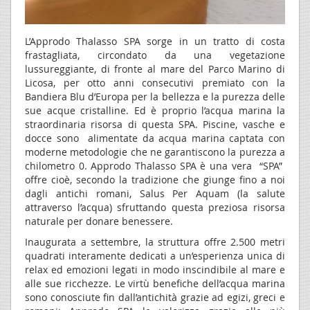
L’Approdo Thalasso SPA sorge in un tratto di costa
frastagliata, circondato da una vegetazione
lussureggiante, di fronte al mare del Parco Marino di
Licosa, per otto anni consecutivi premiato con la
Bandiera Blu d’Europa per la bellezza e la purezza delle
sue acque cristalline. Ed è proprio l’acqua marina la
straordinaria risorsa di questa SPA. Piscine, vasche e
docce sono alimentate da acqua marina captata con
moderne metodologie che ne garantiscono la purezza a
chilometro 0. Approdo Thalasso SPA è una vera “SPA”
offre cioè, secondo la tradizione che giunge fino a noi
dagli antichi romani, Salus Per Aquam (la salute
attraverso l’acqua) sfruttando questa preziosa risorsa
naturale per donare benessere.
Inaugurata a settembre, la struttura offre 2.500 metri
quadrati interamente dedicati a un’esperienza unica di
relax ed emozioni legati in modo inscindibile al mare e
alle sue ricchezze. Le virtù benefiche dell’acqua marina
sono conosciute fin dall’antichità grazie ad egizi, greci e