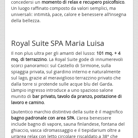
concedersi un
momento di relax e recupero psicofisico
.
Un luogo raffinato composto da valori semplici, ma
universali: intimità, pace, calore e benessere all’insegna
della bellezza.
Royal Suite SPA Maria Luisa
Il non plus ultra per gli amanti del lusso:
101 mq. + 4
mq. di terrazzino
. La Royal Suite gode di innumerevoli
scorci panoramici: sul Castello di Sirmione, sulla
spiaggia privata, sul giardino interno e naturalmente
sul lago, grazie al meraviglioso terrazzino privato che
dalla torre si protende sulle acque blu del Garda.
L’ampio ingresso introduce a uno spazioso salone
munito di
bar privato, tavolo da pranzo, postazione di
lavoro e camino
.
L’autentico marchio distintivo della suite è il magnifico
bagno padronale con area SPA
. L'area benessere
include bagno di vapore, sauna finlandese, fontana del
ghiaccio, vasca idromassaggio e il tiepidarium oltre a
un’area relax con letto circolare riscaldato a 38° che