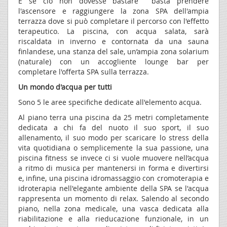
E se ciò non dovesse bastare basta prendere
l'ascensore e raggiungere la zona SPA dell'ampia
terrazza dove si può completare il percorso con l'effetto
terapeutico. La piscina, con acqua salata, sarà
riscaldata in inverno e contornata da una sauna
finlandese, una stanza del sale, un’ampia zona solarium
(naturale) con un accogliente lounge bar per
completare l'offerta SPA sulla terrazza.
Un mondo d'acqua per tutti
Sono 5 le aree specifiche dedicate all'elemento acqua.
Al piano terra una piscina da 25 metri completamente
dedicata a chi fa del nuoto il suo sport, il suo
allenamento, il suo modo per scaricare lo stress della
vita quotidiana o semplicemente la sua passione, una
piscina fitness se invece ci si vuole muovere nell’acqua
a ritmo di musica per mantenersi in forma e divertirsi
e, infine, una piscina idromassaggio con cromoterapia e
idroterapia nell'elegante ambiente della SPA se l'acqua
rappresenta un momento di relax. Salendo al secondo
piano, nella zona medicale, una vasca dedicata alla
riabilitazione e alla rieducazione funzionale, in un