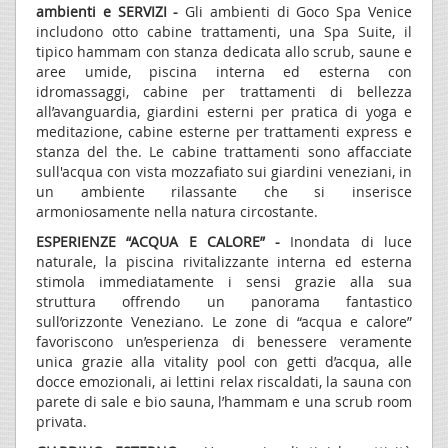
ambienti e SERVIZI -
Gli ambienti di Goco Spa Venice
includono otto cabine trattamenti, una Spa Suite, il
tipico hammam con stanza dedicata allo scrub, saune e
aree umide, piscina interna ed esterna con
idromassaggi, cabine per trattamenti di bellezza
all’avanguardia, giardini esterni per pratica di yoga e
meditazione, cabine esterne per trattamenti express e
stanza del the. Le cabine trattamenti sono affacciate
sull'acqua con vista mozzafiato sui giardini veneziani, in
un ambiente rilassante che si inserisce
armoniosamente nella natura circostante.
ESPERIENZE “ACQUA E CALORE” -
Inondata di luce
naturale, la piscina rivitalizzante interna ed esterna
stimola immediatamente i sensi grazie alla sua
struttura offrendo un panorama fantastico
sull’orizzonte Veneziano. Le zone di “acqua e calore”
favoriscono un’esperienza di benessere veramente
unica grazie alla vitality pool con getti d’acqua, alle
docce emozionali, ai lettini relax riscaldati, la sauna con
parete di sale e bio sauna, l’hammam e una scrub room
privata.