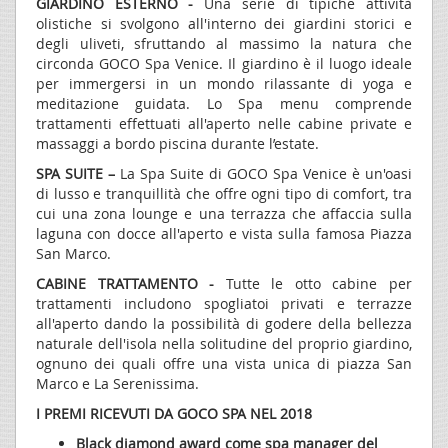
GIARDINO ESTERNO -
Una serie di tipiche attività
olistiche si svolgono all'interno dei giardini storici e
degli uliveti, sfruttando al massimo la natura che
circonda GOCO Spa Venice. Il giardino è il luogo ideale
per immergersi in un mondo rilassante di yoga e
meditazione guidata. Lo Spa menu comprende
trattamenti effettuati all'aperto nelle cabine private e
massaggi a bordo piscina durante l’estate.
SPA SUITE –
La Spa Suite di GOCO Spa Venice è un'oasi
di lusso e tranquillità che offre ogni tipo di comfort, tra
cui una zona lounge e una terrazza che affaccia sulla
laguna con docce all'aperto e vista sulla famosa Piazza
San Marco.
CABINE TRATTAMENTO -
Tutte le otto cabine per
trattamenti includono spogliatoi privati e terrazze
all'aperto dando la possibilità di godere della bellezza
naturale dell'isola nella solitudine del proprio giardino,
ognuno dei quali offre una vista unica di piazza San
Marco e La Serenissima.
I PREMI RICEVUTI DA GOCO SPA NEL 2018
Black diamond award come spa manager del