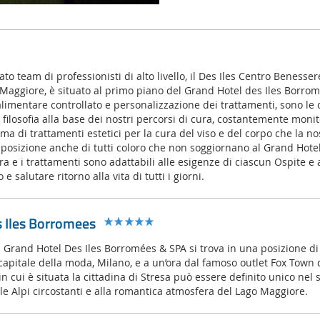
to team di professionisti di alto livello, il Des Iles Centro Benesse
 Maggiore, è situato al primo piano del Grand Hotel des Iles Borrom
 alimentare controllato e personalizzazione dei trattamenti, sono l
 filosofia alla base dei nostri percorsi di cura, costantemente monit
mma di trattamenti estetici per la cura del viso e del corpo che la n
sposizione anche di tutti coloro che non soggiornano al Grand Hotel
cura e i trattamenti sono adattabili alle esigenze di ciascun Ospite e
e salutare ritorno alla vita di tutti i giorni.
 Iles Borromees
il Grand Hotel Des Iles Borromées & SPA si trova in una posizione di 
 capitale della moda, Milano, e a un’ora dal famoso outlet Fox Town 
n cui è situata la cittadina di Stresa può essere definito unico nel 
le Alpi circostanti e alla romantica atmosfera del Lago Maggiore.