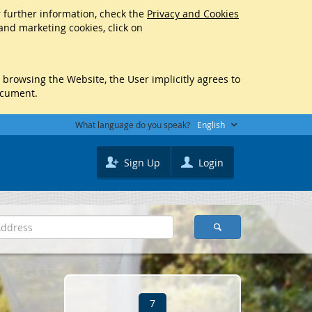
r further information, check the
Privacy and Cookies
 and marketing cookies, click on
y browsing the Website, the User implicitly agrees to
ocument.
What language do you speak?
English
Sign Up
Login
7