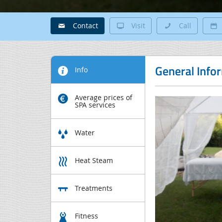
Contact
Visit
Call
General Info
Info
Average prices of
SPA services
Water
Heat Steam
Treatments
Fitness