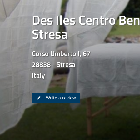
Des Iles Centro Be
Stresa
Corso Umberto I, 67
28838 - Stresa
Italy
Write a review