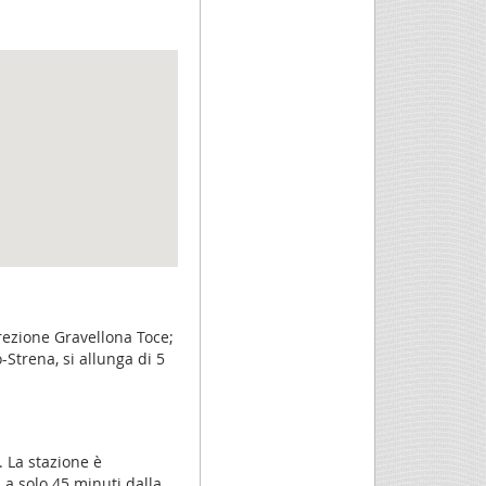
rezione Gravellona Toce;
Strena, si allunga di 5
. La stazione è
a a solo 45 minuti dalla