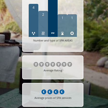
4
2
1
1
Number and type of SPA AREAS
Average Rating
Average prices of SPA services