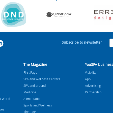
Subscribe to newsletter
The Magazine
YouSPA busines
FIrst Page
Visibility
SPA and Wellness Centers
App
SPA and around
Advertising
Medicine
Partnership
t World
Alimentation
Sports and Wellness
bbean
The Blog