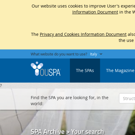
Our website uses cookies to improve User's experie
Information Document
in the W
The
Privacy and Cookies Information Document
also
the use
What website do you want to use?
Italy
The SPAs
The Magazine
?
Find the SPA you are looking for, in the
world:
SPA Archive > Your search