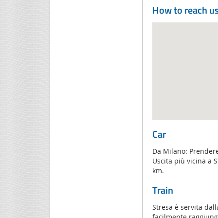
How to reach u
Car
Da Milano: Prendere
Uscita più vicina a 
km.
Train
Stresa è servita dal
facilmente raggiungib