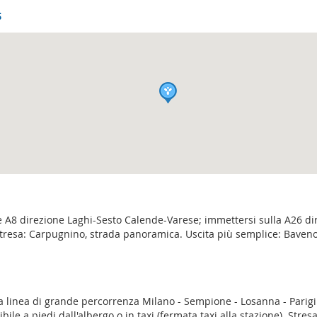
s
 A8 direzione Laghi-Sesto Calende-Varese; immettersi sulla A26 di
Stresa: Carpugnino, strada panoramica. Uscita più semplice: Baveno-
la linea di grande percorrenza Milano - Sempione - Losanna - Parigi
ile a piedi dall'albergo o in taxi (fermata taxi alla stazione). Stres