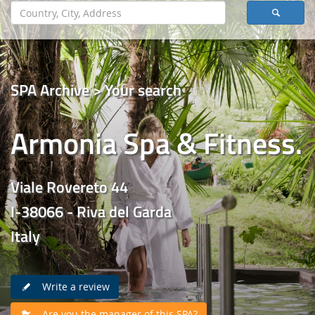
SPA Archive > Your search
Armonia Spa & Fitness.
Viale Rovereto 44
I-38066 - Riva del Garda
Italy
Write a review
Are you the manager of this SPA?