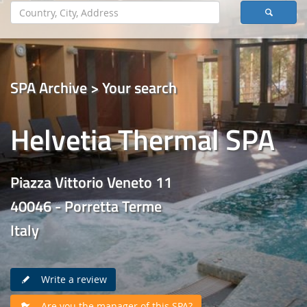
SPA Archive > Your search
Helvetia Thermal SPA
Piazza Vittorio Veneto 11
40046 - Porretta Terme
Italy
Write a review
Are you the manager of this SPA?