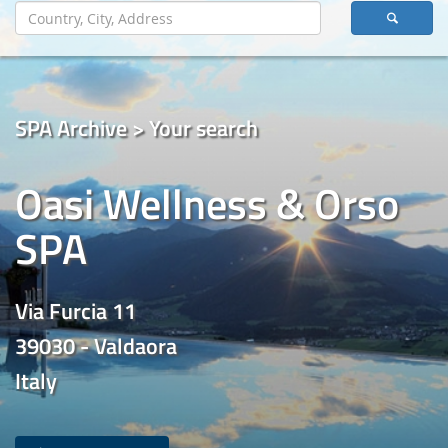
SPA Archive > Your search
Oasi Wellness & Orso
SPA
Via Furcia 11
39030 - Valdaora
Italy