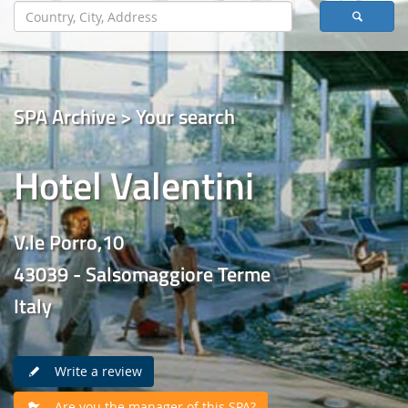
SPA Archive > Your search
Hotel Valentini
V.le Porro,10
43039 - Salsomaggiore Terme
Italy
Write a review
Are you the manager of this SPA?