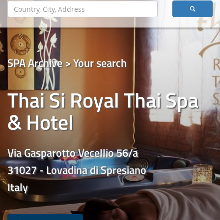
SPA Archive > Your search
Thai Si Royal Thai Spa
& Hotel
Via Gasparotto Vecellio 56/a
31027 - Lovadina di Spresiano
Italy