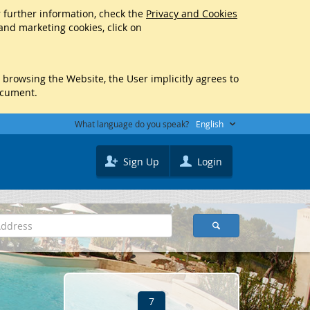
r further information, check the
Privacy and Cookies
 and marketing cookies, click on
y browsing the Website, the User implicitly agrees to
ocument.
What language do you speak?
English
Sign Up
Login
7