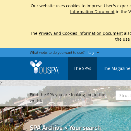
Our website uses cookies to improve User's experie
Information Document
in the W
The
Privacy and Cookies Information Document
also
the use
What website do you want to use?
Italy
The SPAs
The Magazine
?
Find the SPA you are looking for, in the
world:
SPA Archive > Your search