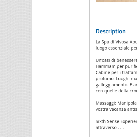
Description
La Spa di Vivosa Apu
luogo essenziale per
Un’oasi di benesser
Hammam per purificar
Cabine per i trattam
profumo. Luoghi mag
galleggiamento. E a
con quelle della cr
Massaggi: Manipolaz
vostra vacanza antis
Sixth Sense Experien
attraverso . . .