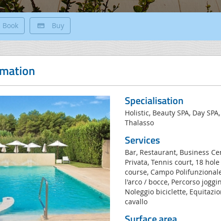
Book
Buy
rmation
Specialisation
Holistic, Beauty SPA, Day SPA
Thalasso
Services
Bar, Restaurant, Business Ce
Privata, Tennis court, 18 hole
course, Campo Polifunzionale,
l'arco / bocce, Percorso joggi
Noleggio biciclette, Equitazi
cavallo
Surface area