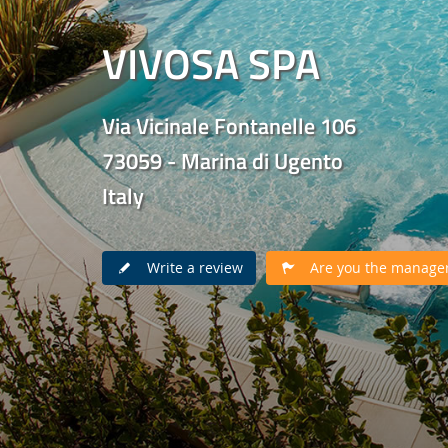
VIVOSA SPA
Via Vicinale Fontanelle 106
73059 - Marina di Ugento
Italy
Write a review
Are you the manager 