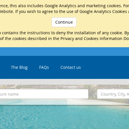
nce, this also includes Google Analytics and marketing cookies. Fo
ebsite. If you wish to agree to the use of Google Analytics Cookies
Continue
 contains the instructions to deny the installation of any cookie. B
 of the cookies described in the Privacy and Cookies Information D
The Blog
FAQs
Contact us