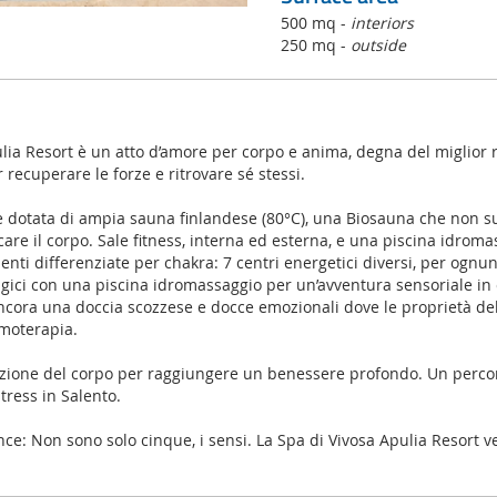
500 mq -
interiors
250 mq -
outside
lia Resort è un atto d’amore per corpo e anima, degna del miglior r
 recuperare le forze e ritrovare sé stessi.
e dotata di ampia sauna finlandese (80°C), una Biosauna che non s
e il corpo. Sale fitness, interna ed esterna, e una piscina idromas
enti differenziate per chakra: 7 centri energetici diversi, per ognu
ici con una piscina idromassaggio per un’avventura sensoriale in 
ncora una doccia scozzese e docce emozionali dove le proprietà del
omoterapia.
ione del corpo per raggiungere un benessere profondo. Un percor
tress in Salento.
ce: Non sono solo cinque, i sensi. La Spa di Vivosa Apulia Resort v