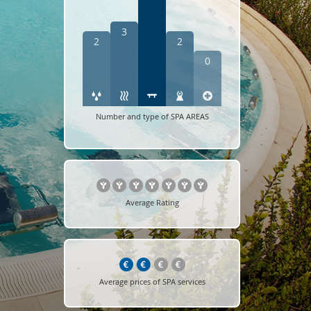
3
2
2
0
Number and type of SPA AREAS
Average Rating
Average prices of SPA services