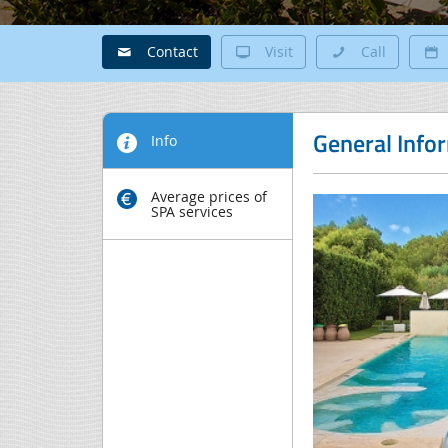
Contact
Visit
Call
General Info
Info
Average prices of
SPA services