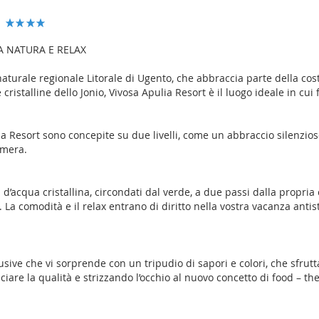
A NATURA E RELAX
turale regionale Litorale di Ugento, che abbraccia parte della cost
cristalline dello Jonio, Vivosa Apulia Resort è il luogo ideale in cui
ia Resort sono concepite su due livelli, come un abbraccio silenzioso
amera.
 d’acqua cristallina, circondati dal verde, a due passi dalla propri
 La comodità e il relax entrano di diritto nella vostra vacanza antis
usive che vi sorprende con un tripudio di sapori e colori, che sfrutt
ciare la qualità e strizzando l’occhio al nuovo concetto di food – th