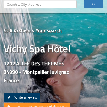
SPA Archive > Your search
Vichy Spa Hôtel
1292 ALLÉE DES THERMES
34990 - Montpellier Juvignac
France
Write a review
Are you the manager of this SPA?