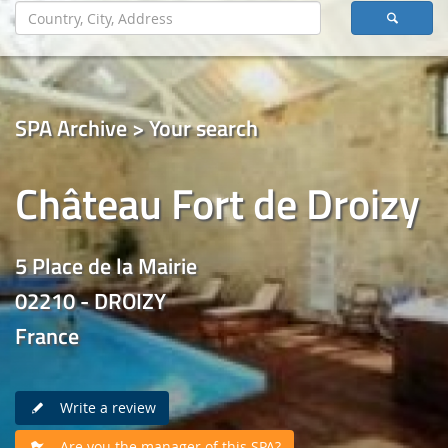
SPA Archive > Your search
Château Fort de Droizy
5 Place de la Mairie
02210 - DROIZY
France
Write a review
Are you the manager of this SPA?