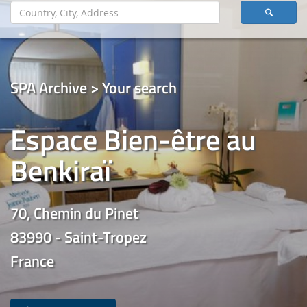
SPA Archive > Your search
Espace Bien-être au
Benkiraï
70, Chemin du Pinet
83990 - Saint-Tropez
France