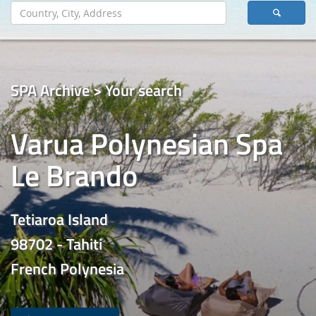
SPA Archive > Your search
Varua Polynesian Spa
Le Brando
Tetiaroa Island
98702 - Tahiti
French Polynesia