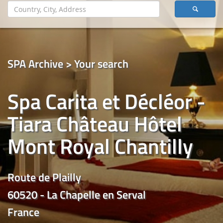
SPA Archive > Your search
Spa Carita et Décléor -
Tiara Château Hôtel
Mont Royal Chantilly
Route de Plailly
60520 - La Chapelle en Serval
France