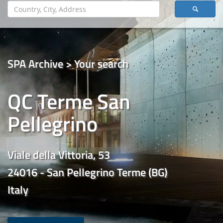
SPA Archive > Your search
QC Terme San
Pellegrino
Viale della Vittoria, 53
24016 - San Pellegrino Terme (BG)
Italy