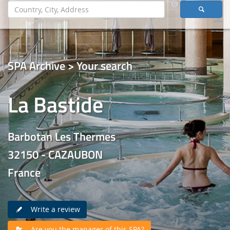
SPA Archive > Your search
La Bastide
Barbotan Les Thermes
32150 - CAZAUBON
France
Write a review
Are you the manager of this SPA?