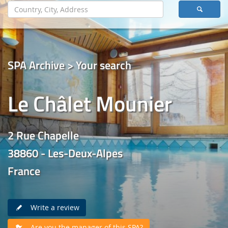
SPA Archive > Your search
Le Châlet Mounier
2 Rue Chapelle
38860 - Les-Deux-Alpes
France
Write a review
Are you the manager of this SPA?