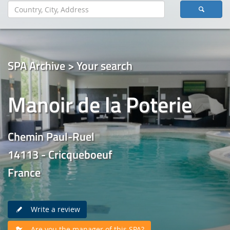
SPA Archive > Your search
Manoir de la Poterie
Chemin Paul-Ruel
14113 - Cricqueboeuf
France
Write a review
Are you the manager of this SPA?