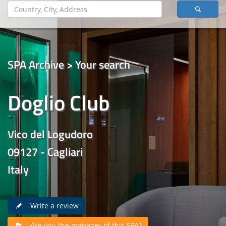
SPA Archive > Your search
Doglio Club
Vico del Logudoro
09127 - Cagliari
Italy
Write a review
Are you the manager of this SPA?