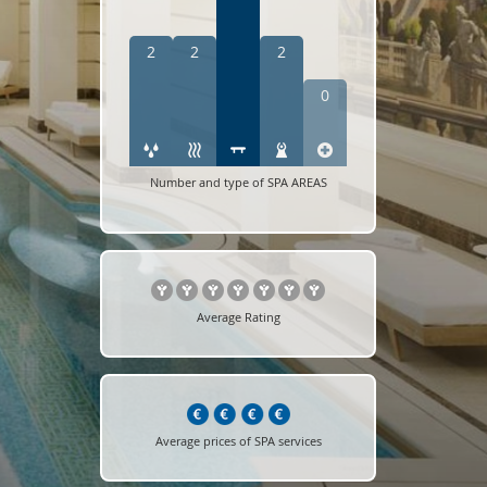
2
2
2
0
Number and type of SPA AREAS
Average Rating
Average prices of SPA services