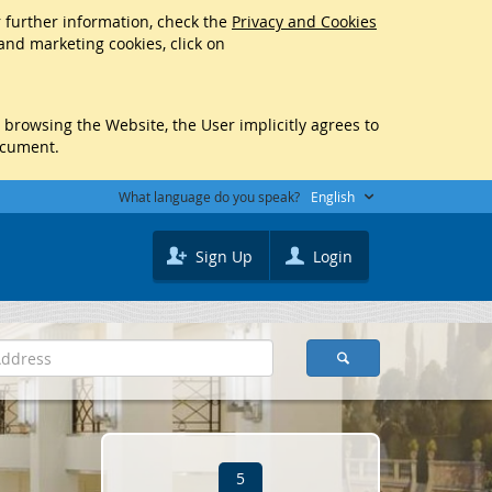
r further information, check the
Privacy and Cookies
 and marketing cookies, click on
y browsing the Website, the User implicitly agrees to
ocument.
What language do you speak?
English
Sign Up
Login
5