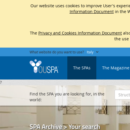
Our website uses cookies to improve User's experie
Information Document
in the W
The
Privacy and Cookies Information Document
also
the use
What website do you want to use?
Italy
The SPAs
The Magazine
?
Find the SPA you are looking for, in the
world:
SPA Archive > Your search