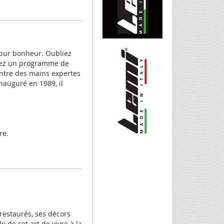
 pur bonheur. Oubliez
uivez un programme de
entre des mains expertes
Inauguré en 1989, il
re.
 restaurés, ses décors
 de cet art de vivre à la