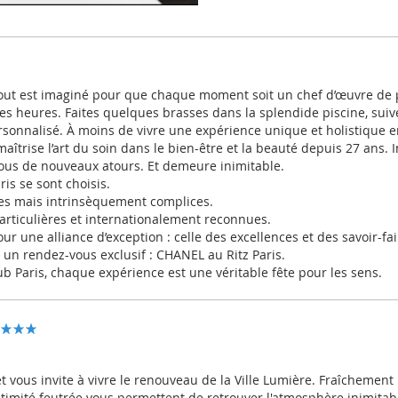
 tout est imaginé pour que chaque moment soit un chef d’œuvre de
z les heures. Faites quelques brasses dans la splendide piscine, s
sonnalisé. À moins de vivre une expérience unique et holistique 
 maîtrise l’art du soin dans le bien-être et la beauté depuis 27 ans. 
sous de nouveaux atours. Et demeure inimitable.
ris se sont choisis.
es mais intrinsèquement complices.
articulières et internationalement reconnues.
 une alliance d’exception : celle des excellences et des savoir-fai
un rendez-vous exclusif : CHANEL au Ritz Paris.
b Paris, chaque expérience est une véritable fête pour les sens.
 et vous invite à vivre le renouveau de la Ville Lumière. Fraîchement
timité feutrée vous permettent de retrouver l'atmosphère inimitable