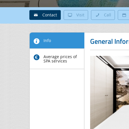
Contact
Visit
Call
General Info
Info
Average prices of
SPA services