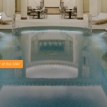
s
of this SPA?