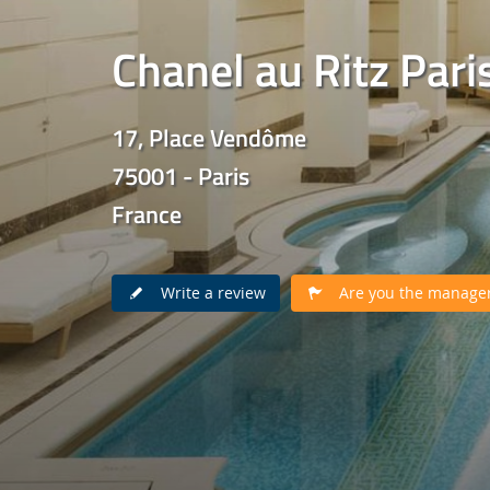
Chanel au Ritz Pari
17, Place Vendôme
75001 - Paris
France
Write a review
Are you the manager 