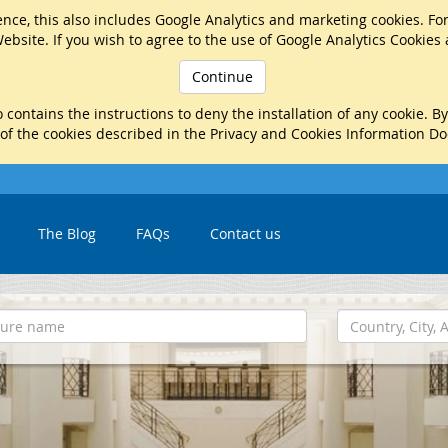
nce, this also includes Google Analytics and marketing cookies. Fo
ebsite. If you wish to agree to the use of Google Analytics Cookies
Continue
 contains the instructions to deny the installation of any cookie. B
 of the cookies described in the Privacy and Cookies Information D
The Blog
FAQs
Contact us