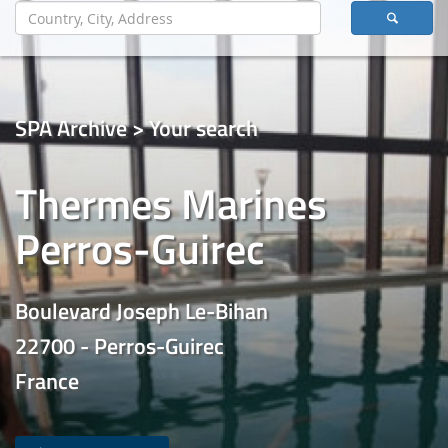
SPA Archive > Your search
Thermes Marines
Perros-Guirec
Boulevard Joseph Le-Bihan
22700 - Perros-Guirec
France