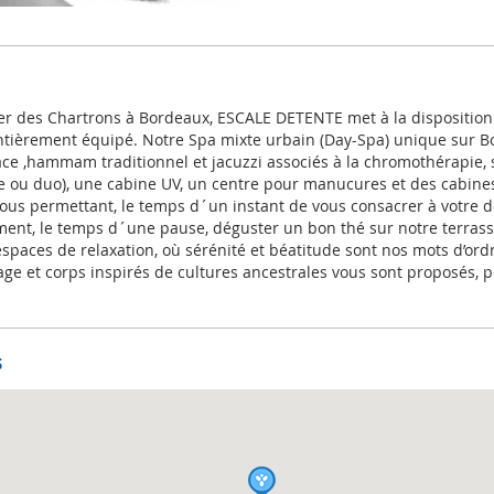
ier des Chartrons à Bordeaux, ESCALE DETENTE met à la disposition
ntièrement équipé. Notre Spa mixte urbain (Day-Spa) unique sur 
 ,hammam traditionnel et jacuzzi associés à la chromothérapie, s
 ou duo), une cabine UV, un centre pour manucures et des cabines
vous permettant, le temps d´un instant de vous consacrer à votre d
ent, le temps d´une pause, déguster un bon thé sur notre terras
spaces de relaxation, où sérénité et béatitude sont nos mots d’ord
sage et corps inspirés de cultures ancestrales vous sont proposés, 
s