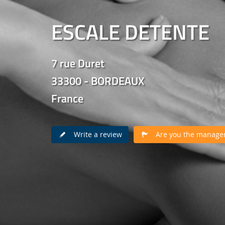
ESCALE DETENTE
7 rue Duret
33300 - BORDEAUX
France
Write a review
Are you the manager 