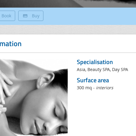
Book
Buy
rmation
Specialisation
Asia, Beauty SPA, Day SPA
Surface area
300 mq -
interiors