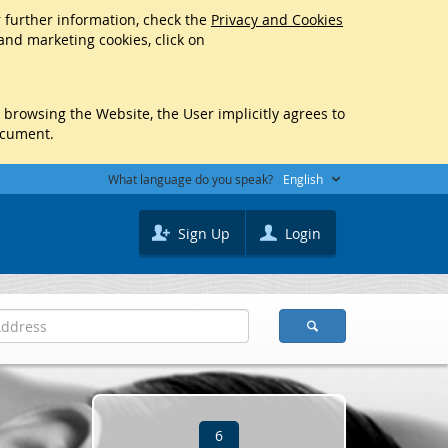
r further information, check the
Privacy and Cookies
 and marketing cookies, click on
y browsing the Website, the User implicitly agrees to
ocument.
What language do you speak?
English
Sign Up
Login
6