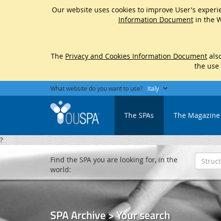
Our website uses cookies to improve User's experie
Information Document
in the W
The
Privacy and Cookies Information Document
also
the use
What website do you want to use?
Italy
The SPAs
The Magazine
?
Find the SPA you are looking for, in the
world:
SPA Archive > Your search