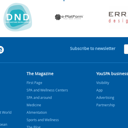
Subscribe to newsletter
The Magazine
YouSPA busines
FIrst Page
Visibility
SPA and Wellness Centers
App
SPA and around
Advertising
Medicine
Partnership
t World
Alimentation
Sports and Wellness
bbean
The Blog