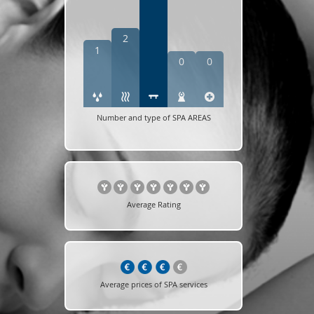
2
1
0
0
Number and type of SPA AREAS
Average Rating
Average prices of SPA services