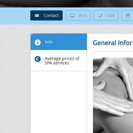
Contact
Visit
Call
General Info
Info
Average prices of
SPA services