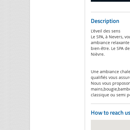
Description
L'éveil des sens
Le SPA, à Nevers, v
ambiance relaxante a
bien-être. Le SPA d
Nièvre.
Une ambiance chaleu
qualifiés vous assu
Nous vous proposons
mains,bougie,bambou
classique ou semi pe
How to reach u