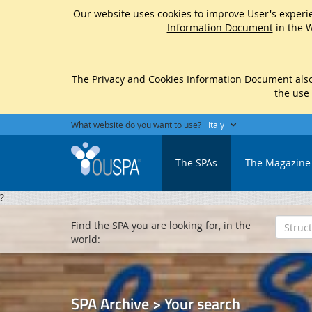
Our website uses cookies to improve User's experie
Information Document
in the W
The
Privacy and Cookies Information Document
also
the use
What website do you want to use?
Italy
The SPAs
The Magazine
?
Find the SPA you are looking for, in the
world:
SPA Archive > Your search