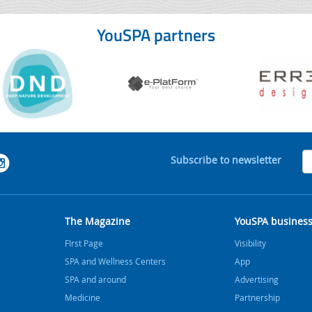
YouSPA partners
Subscribe to newsletter
The Magazine
YouSPA busines
FIrst Page
Visibility
SPA and Wellness Centers
App
SPA and around
Advertising
Medicine
Partnership