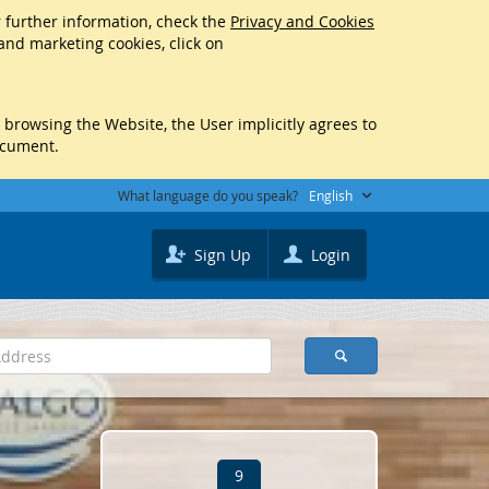
r further information, check the
Privacy and Cookies
 and marketing cookies, click on
y browsing the Website, the User implicitly agrees to
ocument.
What language do you speak?
English
Sign Up
Login
9