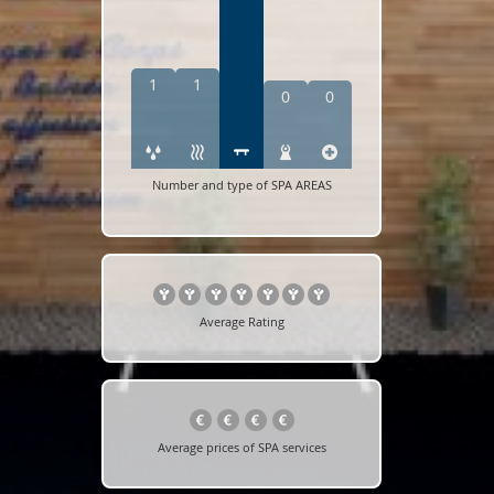
1
1
0
0
Number and type of SPA AREAS
Average Rating
Average prices of SPA services