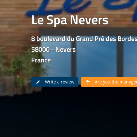
Le Spa Nevers
8 boulevard du Grand Pré des Borde
58000 - Nevers
France
Write a review
Are you the manager 