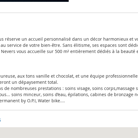
ous réserve un accueil personnalisé dans un décor harmonieux et 
u service de votre bien-être. Sans élitisme, ses espaces sont dédi
e Nevers vous accueille sur 500 m² entièrement dédiés à la beauté e
reuse, aux tons vanille et chocolat, et une équipe professionnelle
reront un dépaysement total.
 de nombreuses prestations : soins visage, soins corps,massage s
s... soins minceur, soins d’eau, épilations, cabines de bronzage 
rmanent by O.P.I, Water bike....
s