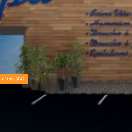
s
of this SPA?