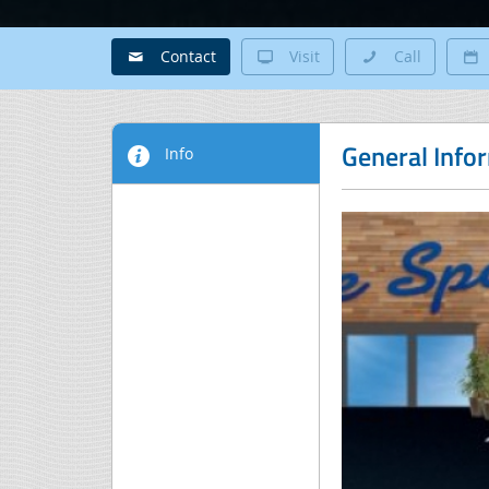
Contact
Visit
Call
General Info
Info