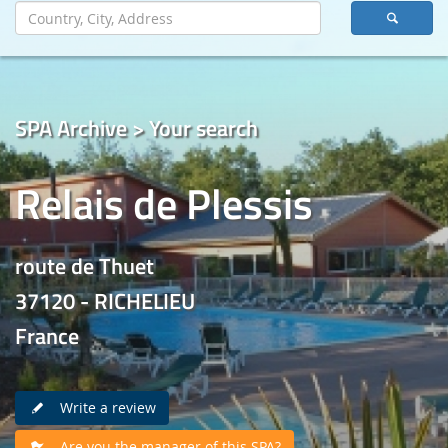
SPA Archive > Your search
Relais de Plessis
route de Thuet
37120 - RICHELIEU
France
Write a review
Are you the manager of this SPA?