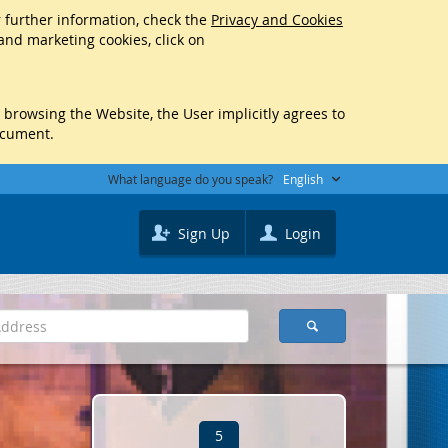
r further information, check the
Privacy and Cookies
 and marketing cookies, click on
y browsing the Website, the User implicitly agrees to
ocument.
What language do you speak?
English
Sign Up
Login
5