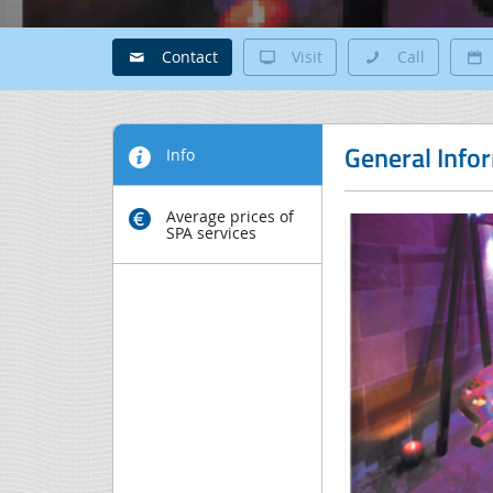
Contact
Visit
Call
General Info
Info
Average prices of
SPA services