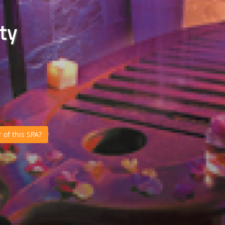
ty
of this SPA?