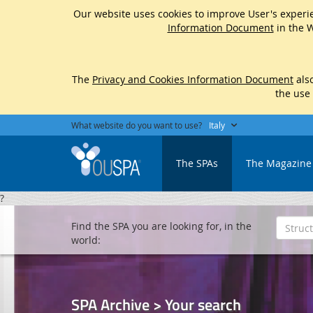
Our website uses cookies to improve User's experie
Information Document
in the W
The
Privacy and Cookies Information Document
also
the use
What website do you want to use?
Italy
The SPAs
The Magazine
?
Find the SPA you are looking for, in the
world:
SPA Archive > Your search