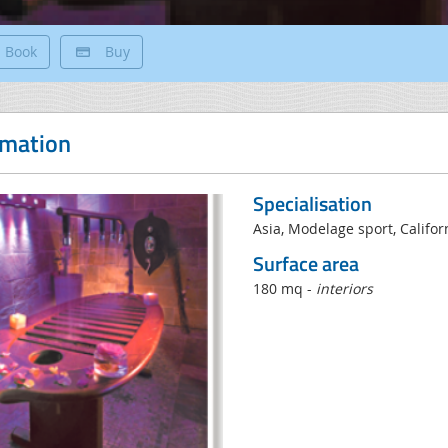
Book
Buy
rmation
Specialisation
Asia, Modelage sport, Califor
Surface area
180 mq -
interiors