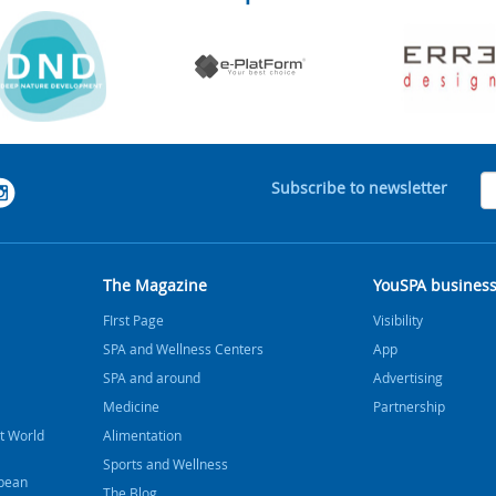
Subscribe to newsletter
The Magazine
YouSPA busines
FIrst Page
Visibility
SPA and Wellness Centers
App
SPA and around
Advertising
Medicine
Partnership
t World
Alimentation
Sports and Wellness
bbean
The Blog