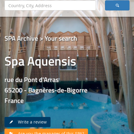
SPA Archive > Your search
Spa Aquensis
rue du Pont d'Arras
65200 - Bagnères-de-Bigorre
France
Write a review
Are you the manager of this SPA?