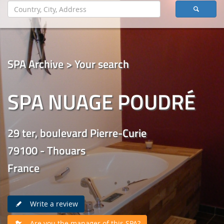
SPA Archive > Your search
SPA NUAGE POUDRÉ
29 ter, boulevard Pierre-Curie
79100 - Thouars
France
Write a review
Are you the manager of this SPA?