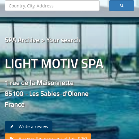
SPA Archive > Your search
LIGHT MOTIV SPA
1 rue de la Maisonnette
85100 - Les Sables-d'Olonne
France
Write a review
Are you the manager of this SPA?