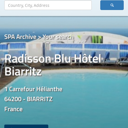
SPA Archive > Your search
Radisson Blu Hôtel
Biarritz
1 Carrefour Hélianthe
64200 - BIARRITZ
France