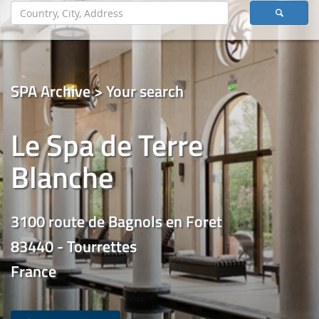
SPA Archive > Your search
Le Spa de Terre
Blanche
3100 route de Bagnols en Foret
83440 - Tourrettes
France