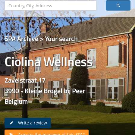
SPA Archive > Your search
Ciolina Wellness
Zavelstraat 17
3990 - Kleine Brogel bij Peer
Belgium
Write a review
Are you the manager of this SPA?