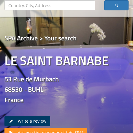
SPA Archive > Your search
LE SAINT BARNABE
53 Rue de Murbach
68530 - BUHL
France
Write a review
Are you the manager of this SPA?