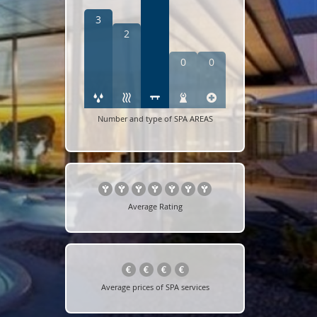
3
2
0
0
Number and type of SPA AREAS
Average Rating
Average prices of SPA services