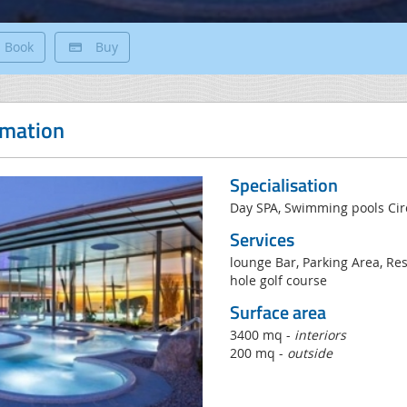
Book
Buy
rmation
Specialisation
Day SPA, Swimming pools Cir
Services
lounge Bar, Parking Area, Res
hole golf course
Surface area
3400 mq -
interiors
200 mq -
outside