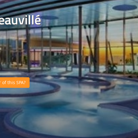
eauvillé
of this SPA?