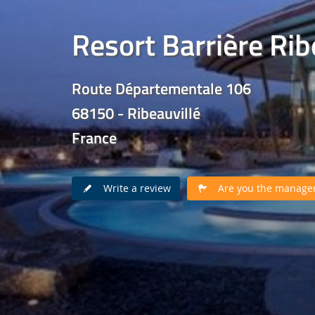
Resort Barrière Rib
Route Départementale 106
68150 - Ribeauvillé
France
Write a review
Are you the manager 