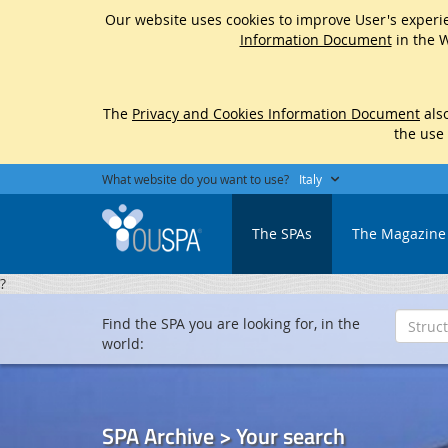
Our website uses cookies to improve User's experie
Information Document
in the W
The
Privacy and Cookies Information Document
also
the use
What website do you want to use?
Italy
The SPAs
The Magazine
?
Find the SPA you are looking for, in the
world:
SPA Archive > Your search