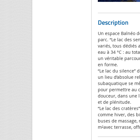
Description
Un espace Balnéo de
parc. “Le lac des s
variés, tous dédiés
eau à 34 °C : au tot
un véritable parcou
en forme.
“Le lac du silence”
un lieu d’absolue r
subaquatique se mêl
pour permettre au co
douceur, dans une 
et de plénitude.
“Le lac des cratères”
comme hiver, des bi
buses de massage, r
m²avec terrasse, off