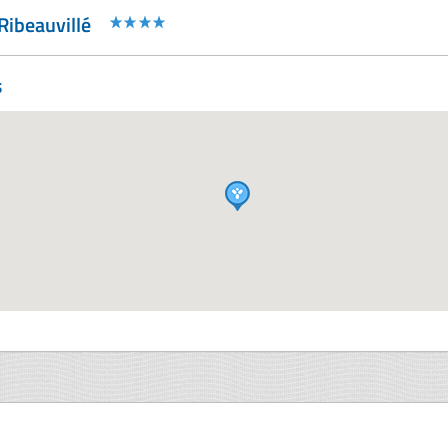
Ribeauvillé
s