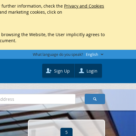
r further information, check the
Privacy and Cookies
 and marketing cookies, click on
y browsing the Website, the User implicitly agrees to
ocument.
What language do you speak?
English
Sign Up
Login
5