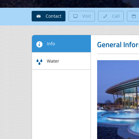
Contact
Visit
Call
General Info
Info
Water