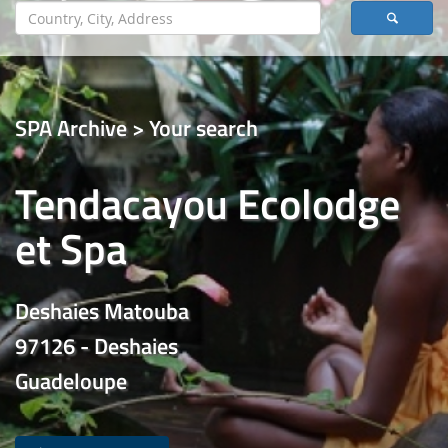
SPA Archive > Your search
Tendacayou Ecolodge
et Spa
Deshaies Matouba
97126 - Deshaies
Guadeloupe