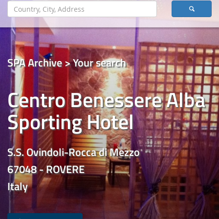
SPA Archive > Your search
Centro Benessere Alba
Sporting Hotel
S.S. Ovindoli-Rocca di Mezzo
67048 - ROVERE
Italy