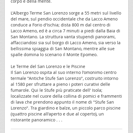
corpo e della mente.
L'Albergo Terme San Lorenzo sorge a 55 metri sul livello
del mare, sul pendio occidentale che da Lacco Ameno
conduce a Forio d'Ischia; dista 800 m dal centro di
Lacco Ameno, ed è a circa 7 minuti a piedi dalla Baia di
San Montano. La struttura vanta stupendi panorami,
affacciandosi sia sul borgo di Lacco Ameno, sia verso la
bellissima spiaggia di San Montano, mentre alle sue
spalle domina lo scenario il Monte Epomeo.
Le Terme del San Lorenzo e le Piscine
Il San Lorenzo ospita al suo interno l'omonimo centro
termale "Antiche Stufe San Lorenzo", costruito intorno
al 1580 per sfruttare a pieno i poteri curativi delle
fumarole. Qui le Stufe più praticate dell' Isola;
localizzate nel cuore della collina di pomici e frammenti
di lava che prendono appunto il nome di "Stufe San
Lorenzo". Tra giardino e balze, un piccolo parco piscine
(quattro piscine all'aperto e due al coperto), un
ristorante panoramico . . .