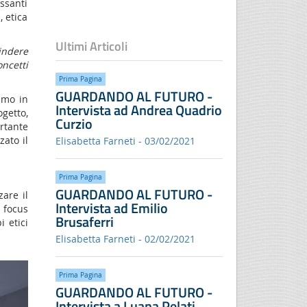
ssanti
, etica
Ultimi Articoli
indere
oncetti
Prima Pagina
GUARDANDO AL FUTURO -
amo in
Intervista ad Andrea Quadrio
getto,
Curzio
rtante
zato il
Elisabetta Farneti - 03/02/2021
Prima Pagina
GUARDANDO AL FUTURO -
zare il
Intervista ad Emilio
 focus
Brusaferri
i etici
Elisabetta Farneti - 02/02/2021
Prima Pagina
GUARDANDO AL FUTURO -
Intervista a Luana Pelati