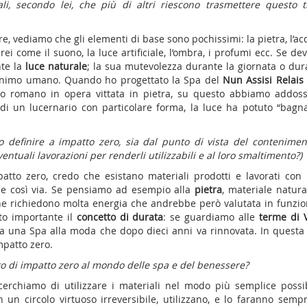
li, secondo lei, che più di altri riescono trasmettere questo t
, vediamo che gli elementi di base sono pochissimi: la pietra, l’ac
rei come il suono, la luce artificiale, l’ombra, i profumi ecc. Se de
nte la
luce naturale
; la sua mutevolezza durante la giornata o dura
l’animo umano. Quando ho progettato la Spa del
Nun Assisi Relais
 romano in opera vittata in pietra, su questo abbiamo addoss
di un lucernario con particolare forma, la luce ha potuto “bagna
o definire a impatto zero, sia dal punto di vista del contenimen
entuali lavorazioni per renderli utilizzabili e al loro smaltimento?)
tto zero, credo che esistano materiali prodotti e lavorati con
e così via. Se pensiamo ad esempio alla
pietra
, materiale natura
one richiedono molta energia che andrebbe però valutata in funzio
lto importante il
concetto di durata
: se guardiamo alle
terme di V
a una Spa alla moda che dopo dieci anni va rinnovata. In questa 
mpatto zero.
tto di impatto zero al mondo delle spa e del benessere?
erchiamo di utilizzare i materiali nel modo più semplice possib
n un circolo virtuoso irreversibile, utilizzano, e lo faranno sempr