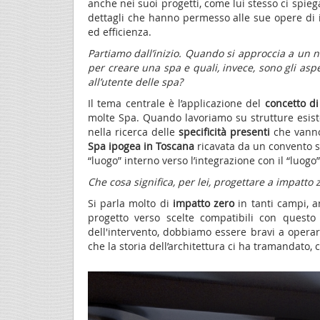
anche nei suoi progetti, come lui stesso ci spi
dettagli che hanno permesso alle sue opere di in
ed efficienza.
Partiamo dall’inizio. Quando si approccia a un 
per creare una spa e quali, invece, sono gli asp
all’utente delle spa?
Il tema centrale è l’applicazione del
concetto di
molte Spa. Quando lavoriamo su strutture esiste
nella ricerca delle
specificità presenti
che vanno
Spa ipogea in Toscana
ricavata da un convento se
“luogo” interno verso l’integrazione con il “luog
Che cosa significa, per lei, progettare a impatt
Si parla molto di
impatto zero
in tanti campi, an
progetto verso scelte compatibili con questo 
dell'intervento, dobbiamo essere bravi a operare
che la storia dell’architettura ci ha tramandato, 