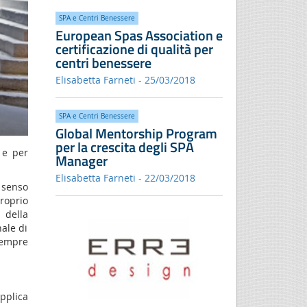
SPA e Centri Benessere
European Spas Association e
certificazione di qualità per
centri benessere
Elisabetta Farneti - 25/03/2018
SPA e Centri Benessere
Global Mentorship Program
per la crescita degli SPA
 e per
Manager
Elisabetta Farneti - 22/03/2018
 senso
proprio
 della
nale di
sempre
applica