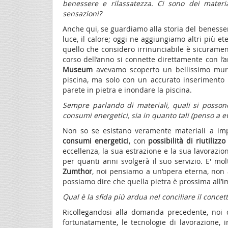
benessere e rilassatezza. Ci sono dei materia
sensazioni?
Anche qui, se guardiamo alla storia del benessere
luce, il calore; oggi ne aggiungiamo altri più ete
quello che considero irrinunciabile è sicurame
corso dell’anno si connette direttamente con 
Museum
avevamo scoperto un bellissimo muro
piscina, ma solo con un accurato inserimento 
parete in pietra e inondare la piscina.
Sempre parlando di materiali, quali si posson
consumi energetici, sia in quanto tali (penso a ev
Non so se esistano veramente materiali a impa
consumi energetici
, con
possibilità di riutilizzo
eccellenza, la sua estrazione e la sua lavorazi
per quanti anni svolgerà il suo servizio. E' mo
Zumthor
, noi pensiamo a un’opera eterna, non 
possiamo dire che quella pietra è prossima all’i
Qual è la sfida più ardua nel conciliare il conce
Ricollegandosi alla domanda precedente, noi c
fortunatamente, le tecnologie di lavorazione, i