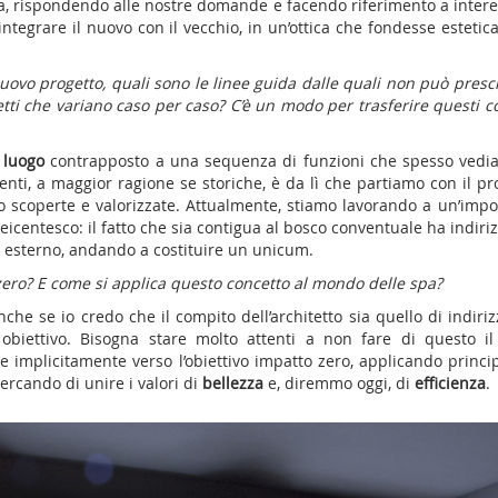
ega, rispondendo alle nostre domande e facendo riferimento a intere
tegrare il nuovo con il vecchio, in un’ottica che fondesse estetica
nuovo progetto, quali sono le linee guida dalle quali non può presc
etti che variano caso per caso? C’è un modo per trasferire questi c
 luogo
contrapposto a una sequenza di funzioni che spesso vedi
nti, a maggior ragione se storiche, è da lì che partiamo con il pro
 scoperte e valorizzate. Attualmente, stiamo lavorando a un’impo
icentesco: il fatto che sia contigua al bosco conventuale ha indiriz
o” esterno, andando a costituire un unicum.
o zero? E come si applica questo concetto al mondo delle spa?
che se io credo che il compito dell’architetto sia quello di indiriz
obiettivo. Bisogna stare molto attenti a non fare di questo il
 implicitamente verso l’obiettivo impatto zero, applicando princip
cercando di unire i valori di
bellezza
e, diremmo oggi, di
efficienza
.