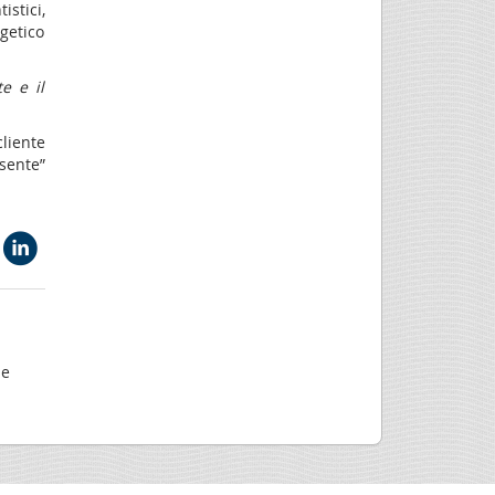
stici,
getico
e e il
liente
“sente”
 e