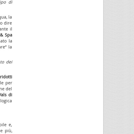
ipo di
qua, la
vo dire
nte il
 & Spa
ato la
re” la
to dei
ridotti
le per
ne del
als di
logica
ile e,
e più,