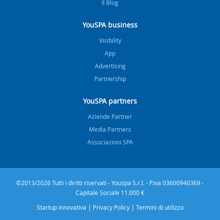
Il Blog
YouSPA business
Visibility
App
Advertising
Partnership
YouSPA partners
Aziende Partner
Media Partners
Associazioni SPA
©2013/2026 Tutti i diritti riservati - Youspa S.r.l. - P.iva 03600940369 -
Capitale Sociale 11.000 €
Startup innovativa
|
Privacy Policy
|
Termini di utilizzo