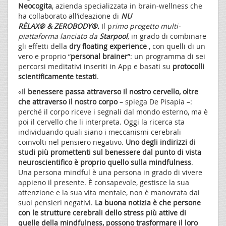
Neocogita
, azienda specializzata in brain-wellness che
ha collaborato all’ideazione di
NU
RÈLAX®
&
ZEROBODY®
.
Il p
rimo progetto
multi-
piattaforma
lanciato da
Starpool
,
in grado di combinare
gli effetti della
dry floating experience
, con quelli di un
vero e proprio “
personal brainer
”: un programma di sei
percorsi meditativi inseriti in App e basati su
protocolli
scientificamente testati
.
«
Il benessere passa attraverso il nostro cervello, oltre
che attraverso il nostro corpo
– spiega De Pisapia –:
perché il corpo riceve i segnali dal mondo esterno, ma è
poi il cervello che li interpreta. Oggi la ricerca sta
individuando quali siano i meccanismi cerebrali
coinvolti nel pensiero negativo.
Uno degli indirizzi di
studi più promettenti sul benessere dal punto di vista
neuroscientifico è proprio quello sulla mindfulness
.
Una persona mindful è una persona in grado di vivere
appieno il presente. È consapevole, gestisce la sua
attenzione e la sua vita mentale, non è manovrata dai
suoi pensieri negativi.
La buona notizia è che persone
con le strutture cerebrali dello stress più attive di
quelle della mindfulness, possono trasformare il loro