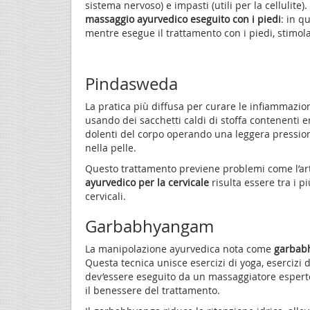
sistema nervoso) e impasti (utili per la cellulite
massaggio ayurvedico eseguito con i piedi
: in q
mentre esegue il trattamento con i piedi, stimol
Pindasweda
La pratica più diffusa per curare le infiammazio
usando dei sacchetti caldi di stoffa contenenti erbe
dolenti del corpo operando una leggera pressione 
nella pelle.
Questo trattamento previene problemi come l’artro
ayurvedico per la cervicale
risulta essere tra i pi
cervicali.
Garbabhyangam
La manipolazione ayurvedica nota come
garbab
Questa tecnica unisce esercizi di yoga, esercizi d
dev’essere eseguito da un massaggiatore espert
il benessere del trattamento.