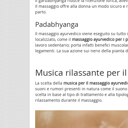
Il garbabhyanga riduce la ritenzione idrica, allev
Il massaggio offre alla donna un modo sicuro e ri
parto.
Padabhyanga
Il massaggio ayurvedico viene eseguito su tutto
localizzato, come il
massaggio ayurvedico per i p
lavoro sedentario; porta infatti benefici muscolari
legamenti. La sua azione sui nervi della pianta d
Musica rilassante per i
La scelta della
musica per il massaggio ayurvedi
suoni e rumori presenti in natura come il suono de
scelta in base al tipo di trattamento e alla tipo
rilassamento durante il massaggio.