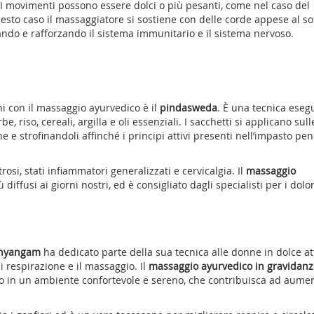
). I movimenti possono essere dolci o più pesanti, come nel caso del
uesto caso il massaggiatore si sostiene con delle corde appese al sof
ando e rafforzando il sistema immunitario e il sistema nervoso.
ni con il massaggio ayurvedico è il
pindasweda
. È una tecnica eseg
, riso, cereali, argilla e oli essenziali. I sacchetti si applicano sull
e strofinandoli affinché i principi attivi presenti nell’impasto pen
si, stati infiammatori generalizzati e cervicalgia. Il
massaggio
ù diffusi ai giorni nostri, ed è consigliato dagli specialisti per i dolor
hyangam
ha dedicato parte della sua tecnica alle donne in dolce at
i respirazione e il massaggio. Il
massaggio ayurvedico in gravidanz
o in un ambiente confortevole e sereno, che contribuisca ad aume