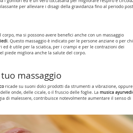
ia i gonfiori ed è un vero toccasana per migliorare respiro e circola
lassante per alleviare i disagi della gravidanza fino al periodo post
 il corpo, ma si possono avere benefici anche con un massaggio
iedi
. Questo massaggio è indicato per le persone anziane o per chi
 ed è utile per la sciatica, per i crampi e per le contrazioni dei
el piede migliora anche la salute del corpo.
l tuo massaggio
co
ricade su suoni dolci prodotti da strumenti a vibrazione, oppure
lle onde, delle cicale, o il fruscio delle foglie. La
musica ayurvedi
logia di malessere, contribuisce notevolmente aumentare il senso di